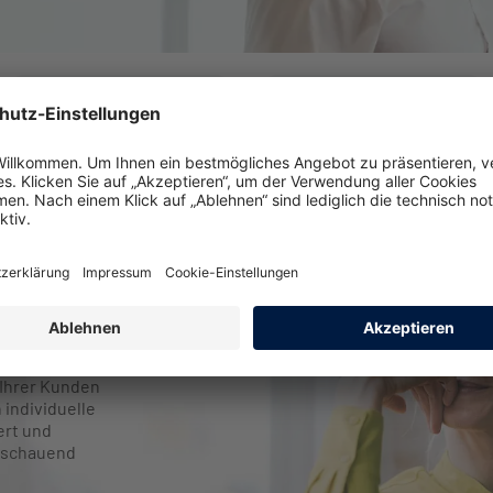
KRANKENZUSATZ
TAGEGELDER
KV 360°
e
Ihrer Kunden
 individuelle
ert und
sschauend