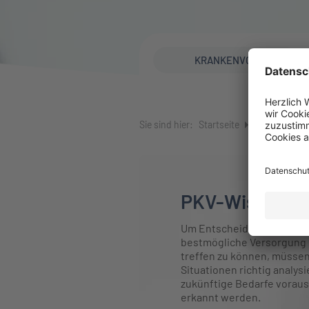
KRANKENVOLL
Sie sind hier:
Startseite
Kranken
P
PKV-Wissen
Um Entscheidungen für di
bestmögliche Versorgung 
treffen zu können, müssen
Situationen richtig analysi
zukünftige Bedarfe vorau
erkannt werden.