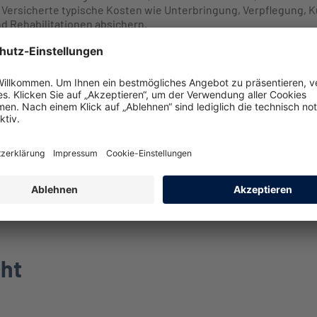
Versicherte typische Kosten wie Unterbringung, Verpflegung, Ku
 Rehabilitationen absichern.
chließen?​
INTER eine Krankheitskostenvollversicherung besteht oder gleic
ht abschließen?​
tzlich krankenversicherte Personen, Versicherte im branchenein
nnen den Tarif nicht abschließen.​
cht