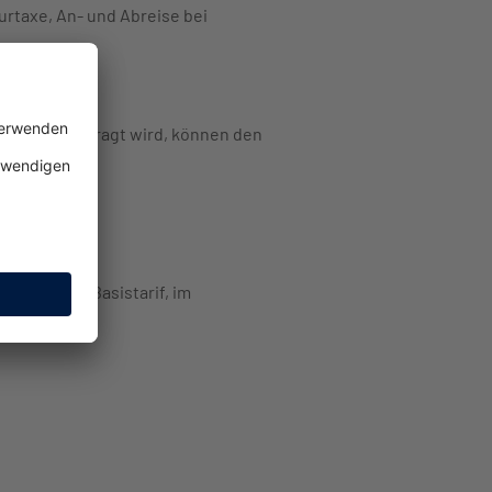
rtaxe, An- und Abreise bei
hzeitig beantragt wird, können den
heitlichen Basistarif, im