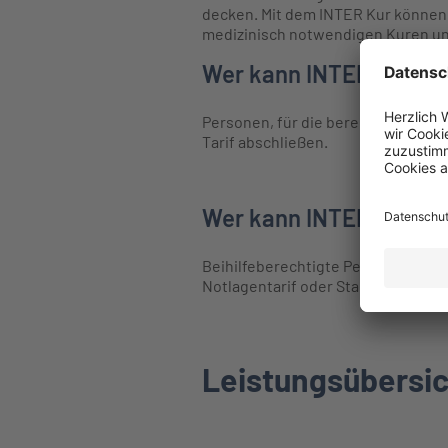
decken. Mit dem INTER Kur können 
medizinisch notwendigen Kuren und
Wer kann INTER Kur abs
Personen, für die bereits bei der 
Tarif abschließen. ​
Wer kann INTER Kur nic
Beihilfeberechtigte Personen, gese
Notlagentarif oder Standardtarif kö
Leistungsübersi