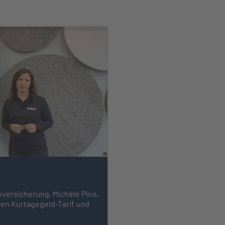
versicherung, Michéle Pino,
eren Kurtagegeld-Tarif und