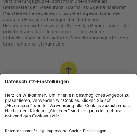
Versicherungsgruppe, spricht im One-on-One als
Botschafter der Assekuranz Awards 2025 gemeinsam mit
Akzeptieren
Mein Geld-Chefredakteurin Isabelle Hägewald über die
aktuellen Herausforderungen des deutschen
Gesundheitssystems, wie die INTER das Momentum für die
private Krankenversicherung nutzt und welche
Entwicklungen in den weiteren Versicherungssparten des
Unternehmens relevant sind.
Nach Oben
© INTER Versicherungsgruppe
Impressum
Datenschutz
Cookie-Einstellungen